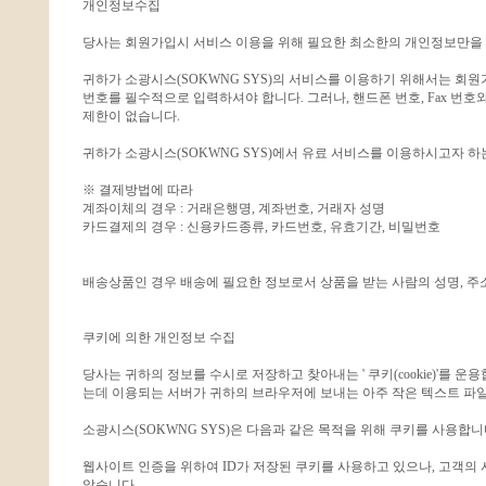
개인정보수집 

당사는 회원가입시 서비스 이용을 위해 필요한 최소한의 개인정보만을 수
귀하가 소광시스(SOKWNG SYS)의 서비스를 이용하기 위해서는 회원가입시 
번호를 필수적으로 입력하셔야 합니다. 그러나, 핸드폰 번호, Fax 번
제한이 없습니다. 

귀하가 소광시스(SOKWNG SYS)에서 유료 서비스를 이용하시고자 하
※ 결제방법에 따라 

계좌이체의 경우 : 거래은행명, 계좌번호, 거래자 성명 

카드결제의 경우 : 신용카드종류, 카드번호, 유효기간, 비밀번호 

배송상품인 경우 배송에 필요한 정보로서 상품을 받는 사람의 성명, 주소 
쿠키에 의한 개인정보 수집 

당사는 귀하의 정보를 수시로 저장하고 찾아내는 ' 쿠키(cookie)'를 운
는데 이용되는 서버가 귀하의 브라우저에 보내는 아주 작은 텍스트 파일
소광시스(SOKWNG SYS)은 다음과 같은 목적을 위해 쿠키를 사용합니다.
웹사이트 인증을 위하여 ID가 저장된 쿠키를 사용하고 있으나, 고객의 
않습니다. 
