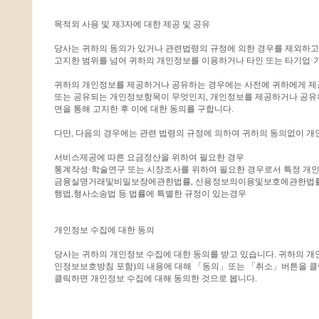
목적외 사용 및 제3자에 대한 제공 및 공유 

당사는 귀하의 동의가 있거나 관련법령의 규정에 의한 경우를 제외하고
고지한 범위를 넘어 귀하의 개인정보를 이용하거나 타인 또는 타기업·기
귀하의 개인정보를 제공하거나 공유하는 경우에는 사전에 귀하에게 제공
또는 공유되는 개인정보항목이 무엇인지, 개인정보를 제공하거나 공유하
면을 통해 고지한 후 이에 대한 동의를 구합니다. 

다만, 다음의 경우에는 관련 법령의 규정에 의하여 귀하의 동의없이 개인
서비스제공에 따른 요금정산을 위하여 필요한 경우 

통계작성·학술연구 또는 시장조사를 위하여 필요한 경우로서 특정 개인을
금융실명거래및비밀보장에관한법률, 신용정보의이용및보호에관한법률,
행법,형사소송법 등 법률에 특별한 규정이 있는경우 

개인정보 수집에 대한 동의 

당사는 귀하의 개인정보 수집에 대한 동의를 받고 있습니다. 귀하의 개인
인정보보호방침 포함)의 내용에 대해 「동의」또는 「취소」버튼을 클릭
클릭하면 개인정보 수집에 대해 동의한 것으로 봅니다. 
