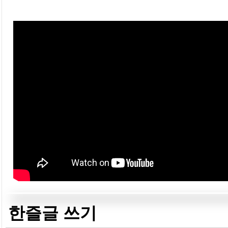
한즐글 쓰기