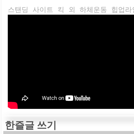
스탠딩 사이트 킥 외 하체운동 힙업라
한즐글 쓰기